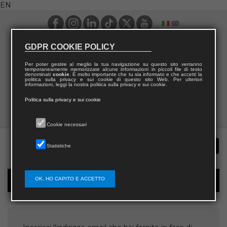
EN
GDPR COOKIE POLICY
Per poter gestire al meglio la tua navigazione su questo sito verranno
temporaneamente memorizzate alcune informazioni in piccoli file di testo
denominati
cookie
. È molto importante che tu sia informato e che accetti la
politica sulla privacy e sui cookie di questo sito Web. Per ulteriori
informazioni, leggi la nostra politica sulla privacy e sui cookie.
Politica sulla privacy e sui cookie
Cookie necessari
Statistiche
OK, HO CAPITO E ACCETTO
Username recovery