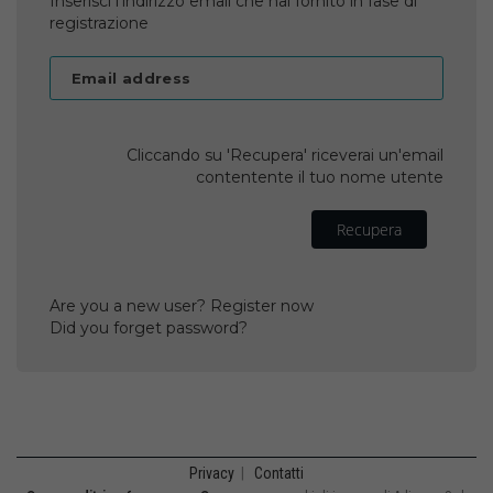
Inserisci l'indirizzo email che hai fornito in fase di
registrazione
Email address
Cliccando su 'Recupera' riceverai un'email
contentente il tuo nome utente
Recupera
Are you a new user? Register now
Did you forget password?
Privacy
|
Contatti