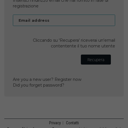
Inserisci l'indirizzo email che hai fornito in fase di
registrazione
Email address
Cliccando su 'Recupera' riceverai un'email
contentente il tuo nome utente
Recupera
Are you a new user? Register now
Did you forget password?
Privacy
|
Contatti