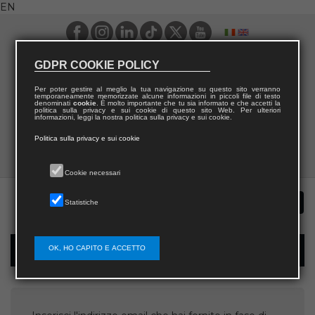
EN
GDPR COOKIE POLICY
Per poter gestire al meglio la tua navigazione su questo sito verranno
temporaneamente memorizzate alcune informazioni in piccoli file di testo
denominati
cookie
. È molto importante che tu sia informato e che accetti la
politica sulla privacy e sui cookie di questo sito Web. Per ulteriori
informazioni, leggi la nostra politica sulla privacy e sui cookie.
Politica sulla privacy e sui cookie
Cookie necessari
Statistiche
OK, HO CAPITO E ACCETTO
Username recovery