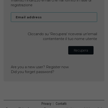
Inserisci l'indirizzo email che hai fornito in fase di
registrazione
Email address
Cliccando su 'Recupera' riceverai un'email
contentente il tuo nome utente
Recupera
Are you a new user? Register now
Did you forget password?
Privacy
|
Contatti