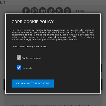
EN
GDPR COOKIE POLICY
Per poter gestire al meglio la tua navigazione su questo sito verranno
temporaneamente memorizzate alcune informazioni in piccoli file di testo
denominati
cookie
. È molto importante che tu sia informato e che accetti la
politica sulla privacy e sui cookie di questo sito Web. Per ulteriori
informazioni, leggi la nostra politica sulla privacy e sui cookie.
Politica sulla privacy e sui cookie
Cookie necessari
Statistiche
OK, HO CAPITO E ACCETTO
Username recovery