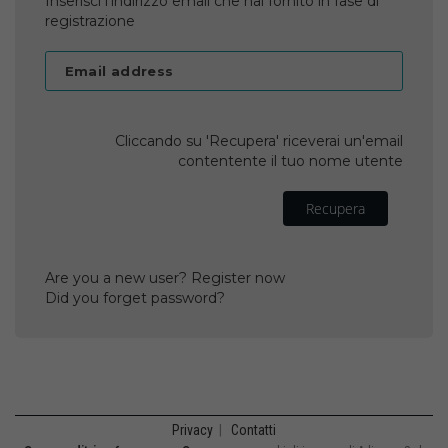
Inserisci l'indirizzo email che hai fornito in fase di
registrazione
Email address
Cliccando su 'Recupera' riceverai un'email
contentente il tuo nome utente
Recupera
Are you a new user? Register now
Did you forget password?
Privacy
|
Contatti