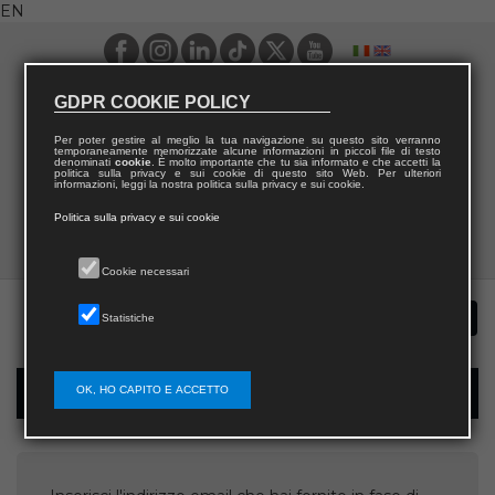
EN
GDPR COOKIE POLICY
Per poter gestire al meglio la tua navigazione su questo sito verranno
temporaneamente memorizzate alcune informazioni in piccoli file di testo
denominati
cookie
. È molto importante che tu sia informato e che accetti la
politica sulla privacy e sui cookie di questo sito Web. Per ulteriori
informazioni, leggi la nostra politica sulla privacy e sui cookie.
Politica sulla privacy e sui cookie
Cookie necessari
Statistiche
OK, HO CAPITO E ACCETTO
Username recovery