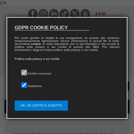
EN
GDPR COOKIE POLICY
Per poter gestire al meglio la tua navigazione su questo sito verranno
temporaneamente memorizzate alcune informazioni in piccoli file di testo
denominati
cookie
. È molto importante che tu sia informato e che accetti la
politica sulla privacy e sui cookie di questo sito Web. Per ulteriori
informazioni, leggi la nostra politica sulla privacy e sui cookie.
Politica sulla privacy e sui cookie
Cookie necessari
Statistiche
OK, HO CAPITO E ACCETTO
Username recovery