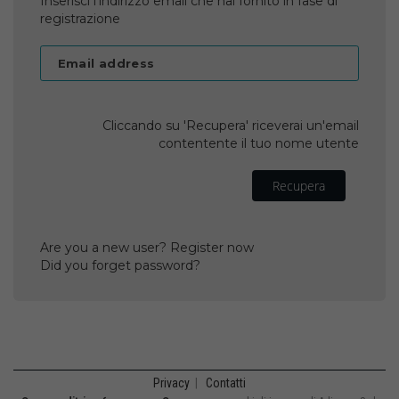
Inserisci l'indirizzo email che hai fornito in fase di
registrazione
Email address
Cliccando su 'Recupera' riceverai un'email
contentente il tuo nome utente
Recupera
Are you a new user? Register now
Did you forget password?
Privacy
|
Contatti