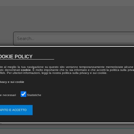
OOKIE POLICY
Publish with us
Sales network
Work with us
Contacts
ire al meglio la tua navigazione su questo sito verranno temporaneamente memorizzate alcune 
 testo denominati
cookie
. È molto importante che tu sia informato e che accetti la politica sulla priv
eb. Per ulteriori informazioni, leggi la nostra politica sulla privacy e sui cookie.
rivacy e sui cookie
e necessari
Statistiche
zo email che hai fornito in fase di registrazione
APITO E ACCETTO
s