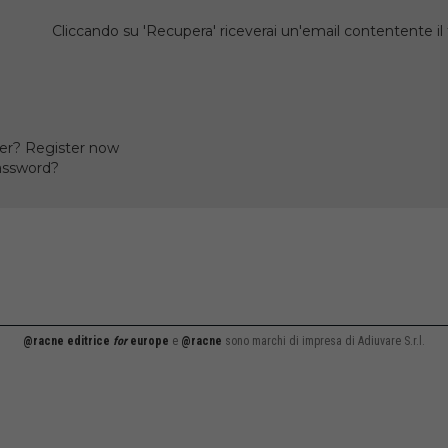
Cliccando su 'Recupera' riceverai un'email contentente 
er? Register now
assword?
@racne editrice
for
europe
e
@racne
sono marchi di impresa di Adiuvare S.r.l.