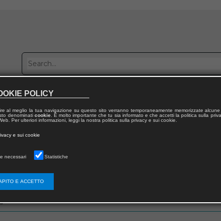
OOKIE POLICY
Publish with us
Sales network
Work with us
Contacts
ire al meglio la tua navigazione su questo sito verranno temporaneamente memorizzate alcune 
 testo denominati
cookie
. È molto importante che tu sia informato e che accetti la politica sulla priv
eb. Per ulteriori informazioni, leggi la nostra politica sulla privacy e sui cookie.
rivacy e sui cookie
e necessari
Statistiche
zo email che hai fornito in fase di registrazione
APITO E ACCETTO
s