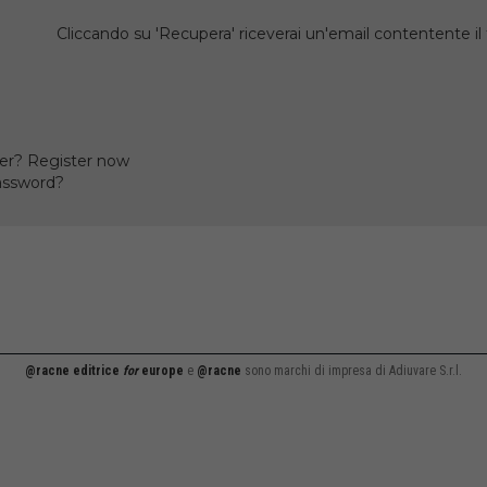
Cliccando su 'Recupera' riceverai un'email contentente 
er? Register now
assword?
@racne editrice
for
europe
e
@racne
sono marchi di impresa di Adiuvare S.r.l.