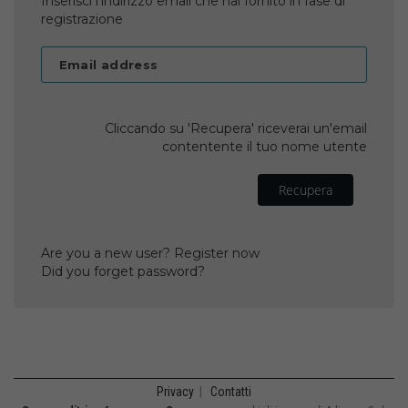
Inserisci l'indirizzo email che hai fornito in fase di
registrazione
Email address
Cliccando su 'Recupera' riceverai un'email
contentente il tuo nome utente
Recupera
Are you a new user? Register now
Did you forget password?
Privacy
|
Contatti