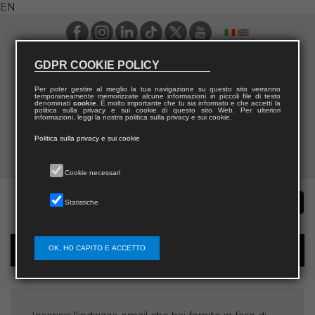
EN
GDPR COOKIE POLICY
Per poter gestire al meglio la tua navigazione su questo sito verranno
temporaneamente memorizzate alcune informazioni in piccoli file di testo
denominati
cookie
. È molto importante che tu sia informato e che accetti la
politica sulla privacy e sui cookie di questo sito Web. Per ulteriori
informazioni, leggi la nostra politica sulla privacy e sui cookie.
Politica sulla privacy e sui cookie
Cookie necessari
Statistiche
OK, HO CAPITO E ACCETTO
Username recovery