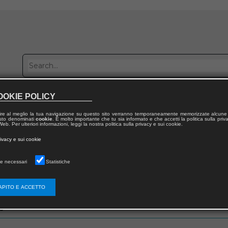
OOKIE POLICY
Publish with us
Sales network
Work with us
Contacts
ire al meglio la tua navigazione su questo sito verranno temporaneamente memorizzate alcune 
 testo denominati
cookie
. È molto importante che tu sia informato e che accetti la politica sulla priv
eb. Per ulteriori informazioni, leggi la nostra politica sulla privacy e sui cookie.
rivacy e sui cookie
e necessari
Statistiche
zo email che hai fornito in fase di registrazione
APITO E ACCETTO
s