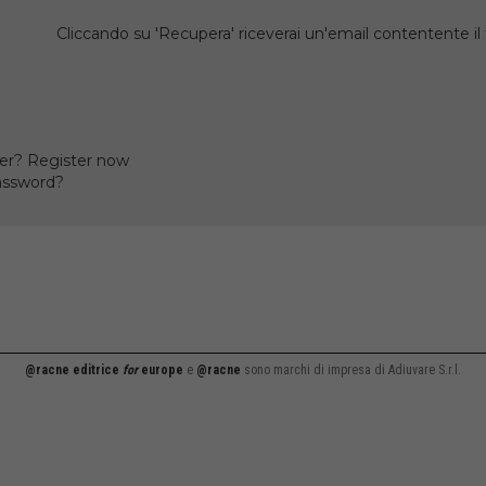
Cliccando su 'Recupera' riceverai un'email contentente 
er? Register now
assword?
@racne editrice
for
europe
e
@racne
sono marchi di impresa di Adiuvare S.r.l.