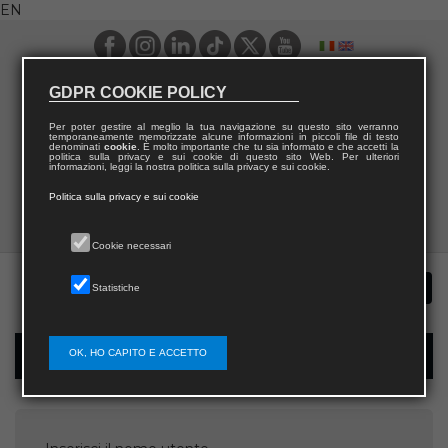
EN
GDPR COOKIE POLICY
Per poter gestire al meglio la tua navigazione su questo sito verranno
temporaneamente memorizzate alcune informazioni in piccoli file di testo
denominati
cookie
. È molto importante che tu sia informato e che accetti la
politica sulla privacy e sui cookie di questo sito Web. Per ulteriori
informazioni, leggi la nostra politica sulla privacy e sui cookie.
Politica sulla privacy e sui cookie
Cookie necessari
Statistiche
OK, HO CAPITO E ACCETTO
Password recovery