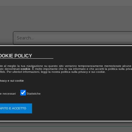
OOKIE POLICY
Publish with us
Sales network
Work with us
Contacts
ire al meglio la tua navigazione su questo sito verranno temporaneamente memorizzate alcune 
 testo denominati
cookie
. È molto importante che tu sia informato e che accetti la politica sulla priv
eb. Per ulteriori informazioni, leggi la nostra politica sulla privacy e sui cookie.
rivacy e sui cookie
e necessari
Statistiche
 utente
APITO E ACCETTO