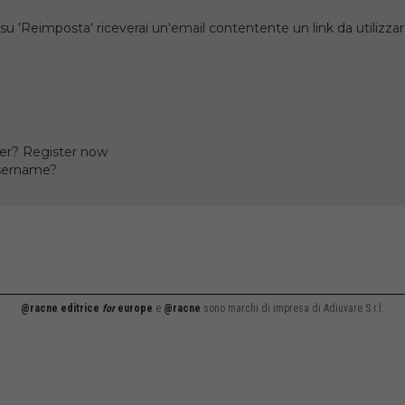
su 'Reimposta' riceverai un'email contentente un link da utilizzare
er? Register now
username?
@racne editrice
for
europe
e
@racne
sono marchi di impresa di Adiuvare S.r.l.