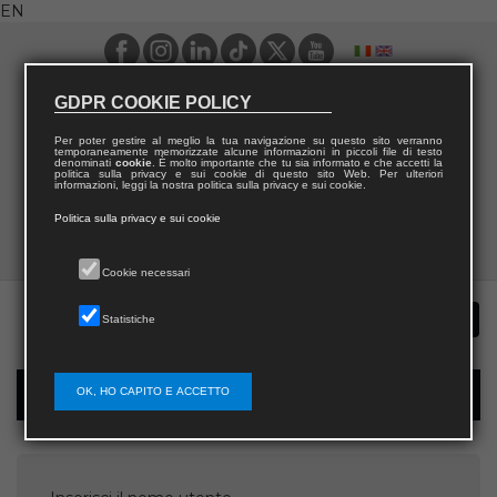
EN
GDPR COOKIE POLICY
Per poter gestire al meglio la tua navigazione su questo sito verranno
temporaneamente memorizzate alcune informazioni in piccoli file di testo
denominati
cookie
. È molto importante che tu sia informato e che accetti la
politica sulla privacy e sui cookie di questo sito Web. Per ulteriori
informazioni, leggi la nostra politica sulla privacy e sui cookie.
Politica sulla privacy e sui cookie
Cookie necessari
Statistiche
OK, HO CAPITO E ACCETTO
Password recovery