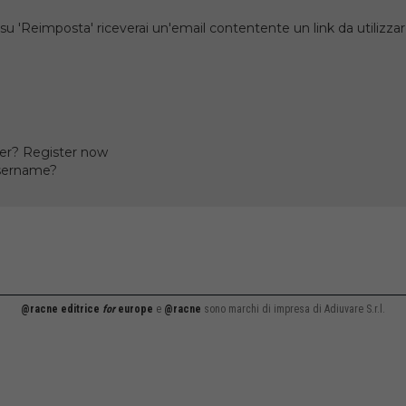
su 'Reimposta' riceverai un'email contentente un link da utilizzare
er? Register now
username?
@racne editrice
for
europe
e
@racne
sono marchi di impresa di Adiuvare S.r.l.