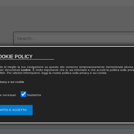
OOKIE POLICY
Publish with us
Sales network
Work with us
Contacts
ire al meglio la tua navigazione su questo sito verranno temporaneamente memorizzate alcune 
 testo denominati
cookie
. È molto importante che tu sia informato e che accetti la politica sulla priv
eb. Per ulteriori informazioni, leggi la nostra politica sulla privacy e sui cookie.
rivacy e sui cookie
e necessari
Statistiche
 utente
APITO E ACCETTO