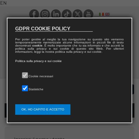
EN
GDPR COOKIE POLICY
Per poter gestire al meglio la tua navigazione su questo sito verranno
temporaneamente memorizzate alcune informazioni in piccoli file di testo
denominati
cookie
. È molto importante che tu sia informato e che accetti la
politica sulla privacy e sui cookie di questo sito Web. Per ulteriori
informazioni, leggi la nostra politica sulla privacy e sui cookie.
Politica sulla privacy e sui cookie
Cookie necessari
Statistiche
OK, HO CAPITO E ACCETTO
Password recovery