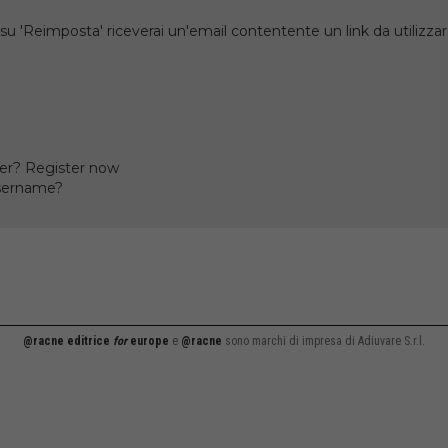
su 'Reimposta' riceverai un'email contentente un link da utilizzare
er? Register now
username?
@racne editrice
for
europe
e
@racne
sono marchi di impresa di Adiuvare S.r.l.