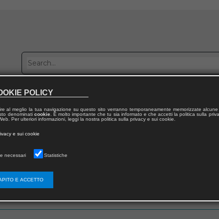
OOKIE POLICY
Publish with us
Sales network
Work with us
Contacts
ire al meglio la tua navigazione su questo sito verranno temporaneamente memorizzate alcune 
 testo denominati
cookie
. È molto importante che tu sia informato e che accetti la politica sulla priv
eb. Per ulteriori informazioni, leggi la nostra politica sulla privacy e sui cookie.
rivacy e sui cookie
e necessari
Statistiche
 utente
APITO E ACCETTO