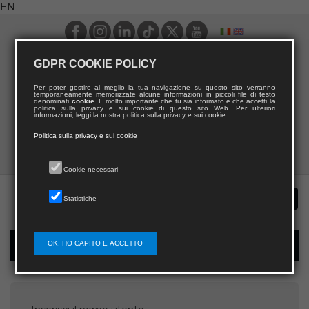
EN
GDPR COOKIE POLICY
Per poter gestire al meglio la tua navigazione su questo sito verranno
temporaneamente memorizzate alcune informazioni in piccoli file di testo
denominati
cookie
. È molto importante che tu sia informato e che accetti la
politica sulla privacy e sui cookie di questo sito Web. Per ulteriori
informazioni, leggi la nostra politica sulla privacy e sui cookie.
Politica sulla privacy e sui cookie
Cookie necessari
Statistiche
OK, HO CAPITO E ACCETTO
Password recovery