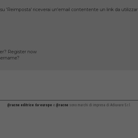
su 'Reimposta' riceverai un'email contentente un link da utilizzare
er? Register now
username?
@racne editrice
for
europe
e
@racne
sono marchi di impresa di Adiuvare S.r.l.