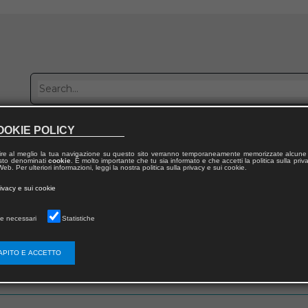
OOKIE POLICY
Publish with us
Sales network
Work with us
Contacts
ire al meglio la tua navigazione su questo sito verranno temporaneamente memorizzate alcune 
 testo denominati
cookie
. È molto importante che tu sia informato e che accetti la politica sulla priv
eb. Per ulteriori informazioni, leggi la nostra politica sulla privacy e sui cookie.
rivacy e sui cookie
e necessari
Statistiche
 utente
APITO E ACCETTO