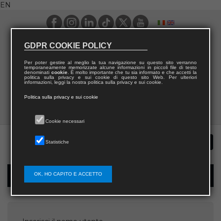
EN
GDPR COOKIE POLICY
Per poter gestire al meglio la tua navigazione su questo sito verranno
temporaneamente memorizzate alcune informazioni in piccoli file di testo
denominati
cookie
. È molto importante che tu sia informato e che accetti la
politica sulla privacy e sui cookie di questo sito Web. Per ulteriori
informazioni, leggi la nostra politica sulla privacy e sui cookie.
Politica sulla privacy e sui cookie
Cookie necessari
Statistiche
OK, HO CAPITO E ACCETTO
Password recovery