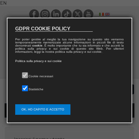
EN
GDPR COOKIE POLICY
Per poter gestire al meglio la tua navigazione su questo sito verranno
temporaneamente memorizzate alcune informazioni in piccoli file di testo
denominati
cookie
. È molto importante che tu sia informato e che accetti la
politica sulla privacy e sui cookie di questo sito Web. Per ulteriori
informazioni, leggi la nostra politica sulla privacy e sui cookie.
Politica sulla privacy e sui cookie
Cookie necessari
Statistiche
OK, HO CAPITO E ACCETTO
Password recovery