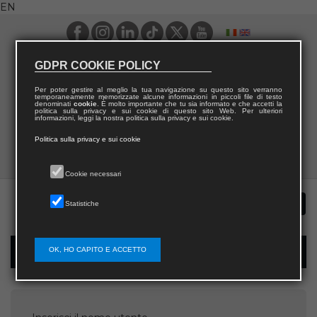
EN
GDPR COOKIE POLICY
Per poter gestire al meglio la tua navigazione su questo sito verranno
temporaneamente memorizzate alcune informazioni in piccoli file di testo
denominati
cookie
. È molto importante che tu sia informato e che accetti la
politica sulla privacy e sui cookie di questo sito Web. Per ulteriori
informazioni, leggi la nostra politica sulla privacy e sui cookie.
Politica sulla privacy e sui cookie
Cookie necessari
Statistiche
OK, HO CAPITO E ACCETTO
Password recovery