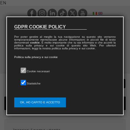
EN
GDPR COOKIE POLICY
Per poter gestire al meglio la tua navigazione su questo sito verranno
temporaneamente memorizzate alcune informazioni in piccoli file di testo
denominati
cookie
. È molto importante che tu sia informato e che accetti la
politica sulla privacy e sui cookie di questo sito Web. Per ulteriori
informazioni, leggi la nostra politica sulla privacy e sui cookie.
Politica sulla privacy e sui cookie
Cookie necessari
Statistiche
OK, HO CAPITO E ACCETTO
Password recovery