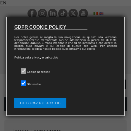
EN
GDPR COOKIE POLICY
Per poter gestire al meglio la tua navigazione su questo sito verranno
temporaneamente memorizzate alcune informazioni in piccoli file di testo
denominati
cookie
. È molto importante che tu sia informato e che accetti la
politica sulla privacy e sui cookie di questo sito Web. Per ulteriori
informazioni, leggi la nostra politica sulla privacy e sui cookie.
Politica sulla privacy e sui cookie
Cookie necessari
Statistiche
OK, HO CAPITO E ACCETTO
Password recovery