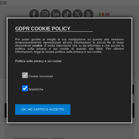
EN
GDPR COOKIE POLICY
Per poter gestire al meglio la tua navigazione su questo sito verranno
temporaneamente memorizzate alcune informazioni in piccoli file di testo
denominati
cookie
. È molto importante che tu sia informato e che accetti la
politica sulla privacy e sui cookie di questo sito Web. Per ulteriori
informazioni, leggi la nostra politica sulla privacy e sui cookie.
Politica sulla privacy e sui cookie
Cookie necessari
Statistiche
OK, HO CAPITO E ACCETTO
Password recovery