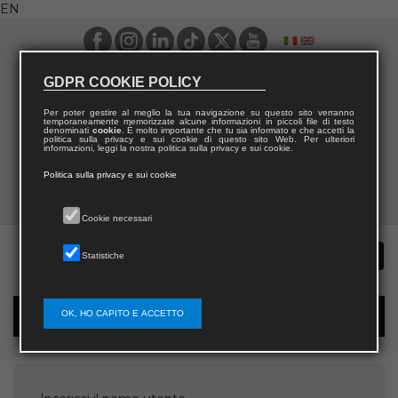
EN
GDPR COOKIE POLICY
Per poter gestire al meglio la tua navigazione su questo sito verranno
temporaneamente memorizzate alcune informazioni in piccoli file di testo
denominati
cookie
. È molto importante che tu sia informato e che accetti la
politica sulla privacy e sui cookie di questo sito Web. Per ulteriori
informazioni, leggi la nostra politica sulla privacy e sui cookie.
Politica sulla privacy e sui cookie
Cookie necessari
Statistiche
OK, HO CAPITO E ACCETTO
Password recovery