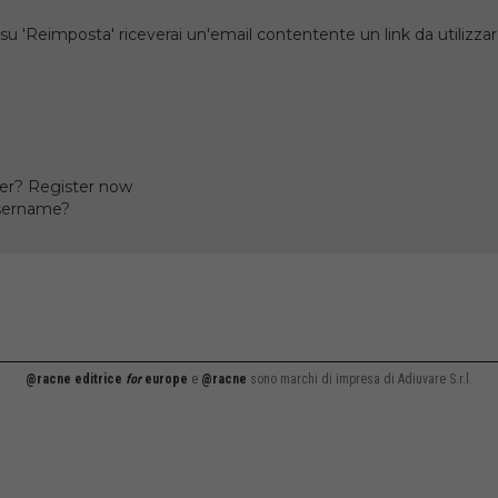
su 'Reimposta' riceverai un'email contentente un link da utilizzare
er? Register now
username?
@racne editrice
for
europe
e
@racne
sono marchi di impresa di Adiuvare S.r.l.