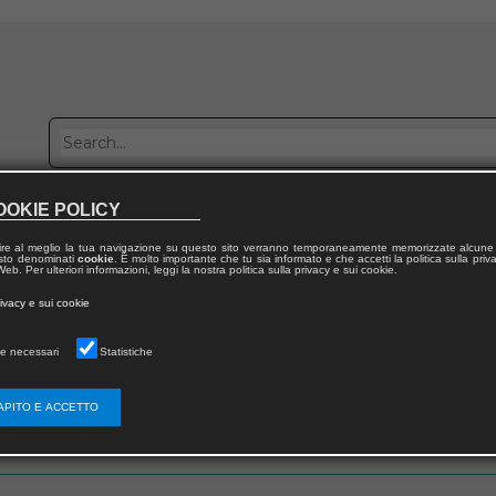
OOKIE POLICY
Publish with us
Sales network
Work with us
Contacts
ire al meglio la tua navigazione su questo sito verranno temporaneamente memorizzate alcune 
 testo denominati
cookie
. È molto importante che tu sia informato e che accetti la politica sulla priv
eb. Per ulteriori informazioni, leggi la nostra politica sulla privacy e sui cookie.
rivacy e sui cookie
e necessari
Statistiche
 utente
APITO E ACCETTO