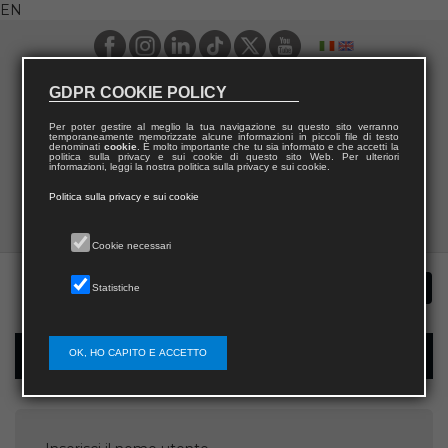
EN
GDPR COOKIE POLICY
Per poter gestire al meglio la tua navigazione su questo sito verranno
temporaneamente memorizzate alcune informazioni in piccoli file di testo
denominati
cookie
. È molto importante che tu sia informato e che accetti la
politica sulla privacy e sui cookie di questo sito Web. Per ulteriori
informazioni, leggi la nostra politica sulla privacy e sui cookie.
Politica sulla privacy e sui cookie
Cookie necessari
Statistiche
OK, HO CAPITO E ACCETTO
Password recovery