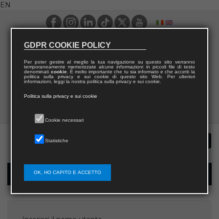
EN
GDPR COOKIE POLICY
Per poter gestire al meglio la tua navigazione su questo sito verranno
temporaneamente memorizzate alcune informazioni in piccoli file di testo
denominati
cookie
. È molto importante che tu sia informato e che accetti la
politica sulla privacy e sui cookie di questo sito Web. Per ulteriori
informazioni, leggi la nostra politica sulla privacy e sui cookie.
Politica sulla privacy e sui cookie
Cookie necessari
Statistiche
OK, HO CAPITO E ACCETTO
Password recovery