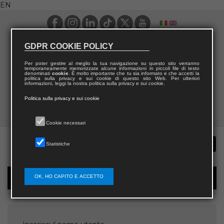
EN
GDPR COOKIE POLICY
Per poter gestire al meglio la tua navigazione su questo sito verranno
temporaneamente memorizzate alcune informazioni in piccoli file di testo
denominati
cookie
. È molto importante che tu sia informato e che accetti la
politica sulla privacy e sui cookie di questo sito Web. Per ulteriori
informazioni, leggi la nostra politica sulla privacy e sui cookie.
Politica sulla privacy e sui cookie
Cookie necessari
Statistiche
OK, HO CAPITO E ACCETTO
Password recovery