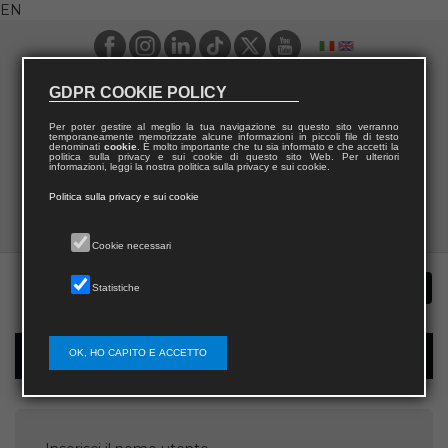
EN
GDPR COOKIE POLICY
Per poter gestire al meglio la tua navigazione su questo sito verranno
temporaneamente memorizzate alcune informazioni in piccoli file di testo
denominati
cookie
. È molto importante che tu sia informato e che accetti la
politica sulla privacy e sui cookie di questo sito Web. Per ulteriori
informazioni, leggi la nostra politica sulla privacy e sui cookie.
Politica sulla privacy e sui cookie
Cookie necessari
Statistiche
OK, HO CAPITO E ACCETTO
Password recovery