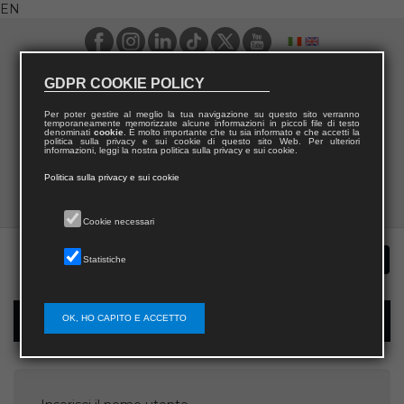
EN
GDPR COOKIE POLICY
Per poter gestire al meglio la tua navigazione su questo sito verranno
temporaneamente memorizzate alcune informazioni in piccoli file di testo
denominati
cookie
. È molto importante che tu sia informato e che accetti la
politica sulla privacy e sui cookie di questo sito Web. Per ulteriori
informazioni, leggi la nostra politica sulla privacy e sui cookie.
Politica sulla privacy e sui cookie
Cookie necessari
Statistiche
OK, HO CAPITO E ACCETTO
Password recovery