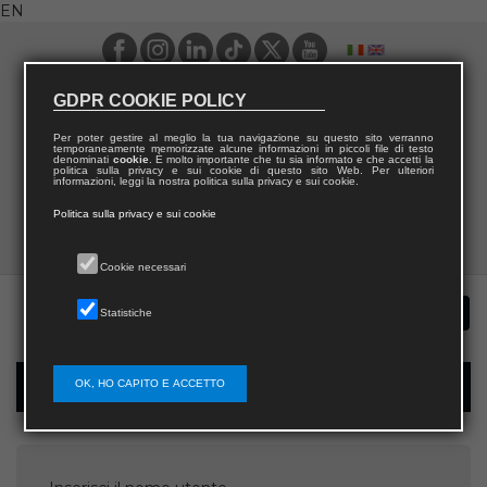
EN
GDPR COOKIE POLICY
Per poter gestire al meglio la tua navigazione su questo sito verranno
temporaneamente memorizzate alcune informazioni in piccoli file di testo
denominati
cookie
. È molto importante che tu sia informato e che accetti la
politica sulla privacy e sui cookie di questo sito Web. Per ulteriori
informazioni, leggi la nostra politica sulla privacy e sui cookie.
Politica sulla privacy e sui cookie
Cookie necessari
Statistiche
OK, HO CAPITO E ACCETTO
Password recovery