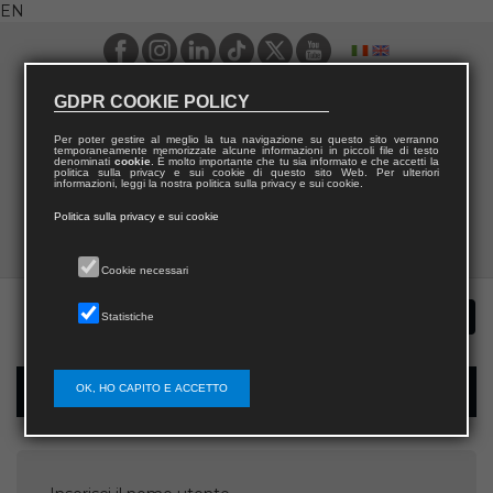
EN
GDPR COOKIE POLICY
Per poter gestire al meglio la tua navigazione su questo sito verranno
temporaneamente memorizzate alcune informazioni in piccoli file di testo
denominati
cookie
. È molto importante che tu sia informato e che accetti la
politica sulla privacy e sui cookie di questo sito Web. Per ulteriori
informazioni, leggi la nostra politica sulla privacy e sui cookie.
Politica sulla privacy e sui cookie
Cookie necessari
Statistiche
OK, HO CAPITO E ACCETTO
Password recovery