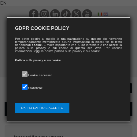
EN
GDPR COOKIE POLICY
Per poter gestire al meglio la tua navigazione su questo sito verranno
temporaneamente memorizzate alcune informazioni in piccoli file di testo
denominati
cookie
. È molto importante che tu sia informato e che accetti la
politica sulla privacy e sui cookie di questo sito Web. Per ulteriori
informazioni, leggi la nostra politica sulla privacy e sui cookie.
Politica sulla privacy e sui cookie
Cookie necessari
Statistiche
OK, HO CAPITO E ACCETTO
Password recovery