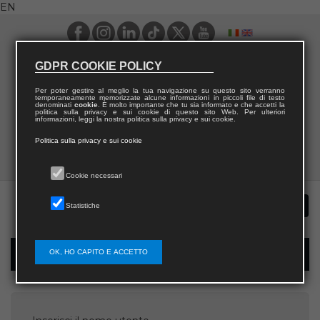
EN
GDPR COOKIE POLICY
Per poter gestire al meglio la tua navigazione su questo sito verranno
temporaneamente memorizzate alcune informazioni in piccoli file di testo
denominati
cookie
. È molto importante che tu sia informato e che accetti la
politica sulla privacy e sui cookie di questo sito Web. Per ulteriori
informazioni, leggi la nostra politica sulla privacy e sui cookie.
Politica sulla privacy e sui cookie
Cookie necessari
Statistiche
OK, HO CAPITO E ACCETTO
Password recovery