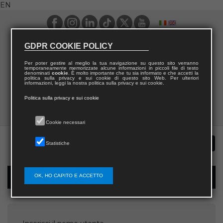
EN
GDPR COOKIE POLICY
Per poter gestire al meglio la tua navigazione su questo sito verranno
temporaneamente memorizzate alcune informazioni in piccoli file di testo
denominati
cookie
. È molto importante che tu sia informato e che accetti la
politica sulla privacy e sui cookie di questo sito Web. Per ulteriori
informazioni, leggi la nostra politica sulla privacy e sui cookie.
Politica sulla privacy e sui cookie
Cookie necessari
Statistiche
OK, HO CAPITO E ACCETTO
Password recovery