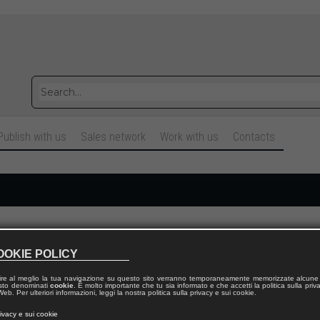
Publish with us
Sales network
Work with us
Contacts
Cognome
OOKIE POLICY
ire al meglio la tua navigazione su questo sito verranno temporaneamente memorizzate alcune 
Telefono fisso
 testo denominati
cookie
. È molto importante che tu sia informato e che accetti la politica sulla priv
eb. Per ulteriori informazioni, leggi la nostra politica sulla privacy e sui cookie.
rivacy e sui cookie