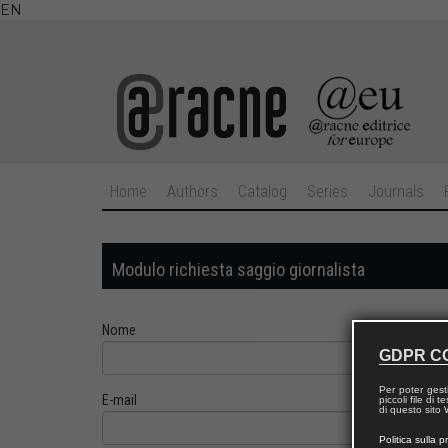
EN
Home
Authors
Catalog
Series
Journals
Modulo richiesta saggio giornalista
Nome
GDPR C
Per poter gest
E-mail
piccoli file di
di questo sito W
Politica sulla p