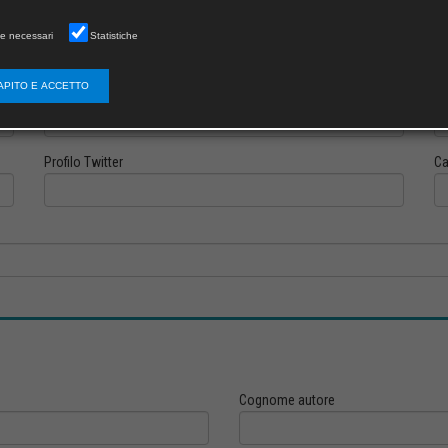
e necessari
Statistiche
APITO E ACCETTO
Profilo Instagram
Pr
Profilo Twitter
Ca
Cognome autore