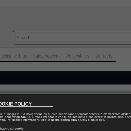
Publish with us
Sales network
Work with us
Contacts
Cognome
OOKIE POLICY
ire al meglio la tua navigazione su questo sito verranno temporaneamente memorizzate alcune 
Telefono fisso
 testo denominati
cookie
. È molto importante che tu sia informato e che accetti la politica sulla priv
eb. Per ulteriori informazioni, leggi la nostra politica sulla privacy e sui cookie.
rivacy e sui cookie