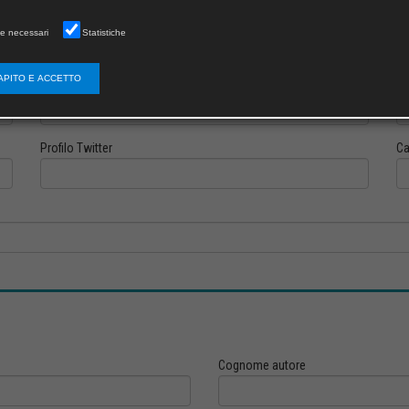
e necessari
Statistiche
APITO E ACCETTO
Profilo Instagram
Pr
Profilo Twitter
Ca
Cognome autore