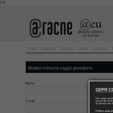
EN
Home
Authors
Catalog
Series
Journals
Modulo richiesta saggio giornalista
Nome
GDPR C
Per poter gest
E-mail
piccoli file di
di questo sito W
Politica sulla p