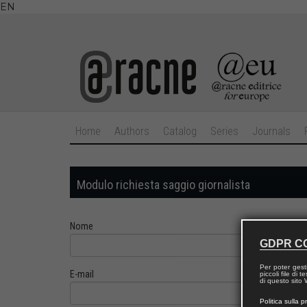
EN
Home
Authors
Catalog
Series
Journals
Modulo richiesta saggio giornalista
Nome
GDPR C
Per poter gest
E-mail
piccoli file di
di questo sito W
Politica sulla p