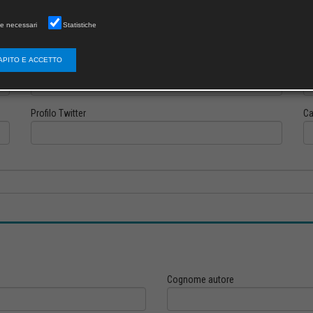
e necessari
Statistiche
APITO E ACCETTO
Profilo Instagram
Pr
Profilo Twitter
Ca
Cognome autore