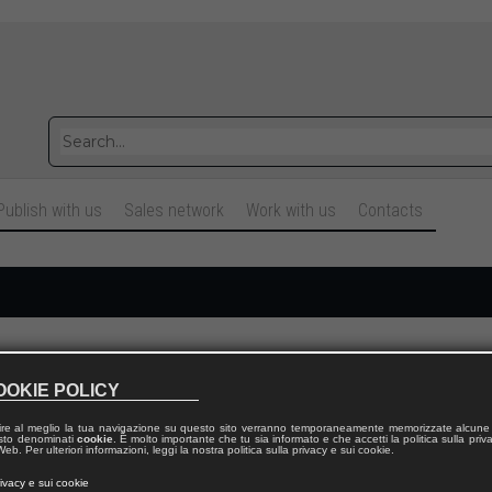
Publish with us
Sales network
Work with us
Contacts
Cognome
OOKIE POLICY
ire al meglio la tua navigazione su questo sito verranno temporaneamente memorizzate alcune 
Telefono fisso
 testo denominati
cookie
. È molto importante che tu sia informato e che accetti la politica sulla priv
eb. Per ulteriori informazioni, leggi la nostra politica sulla privacy e sui cookie.
rivacy e sui cookie