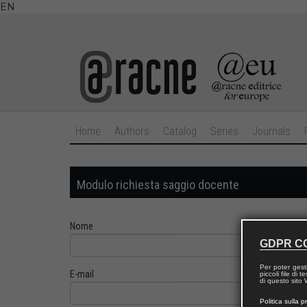
EN
Home
Authors
Catalog
Series
Journals
Modulo richiesta saggio docente
Nome
GDPR C
Per poter gest
E-mail
piccoli file di
di questo sito W
Politica sulla p