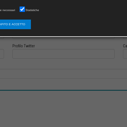
e necessari
Statistiche
APITO E ACCETTO
Profilo Instagram
Pr
Profilo Twitter
Ca