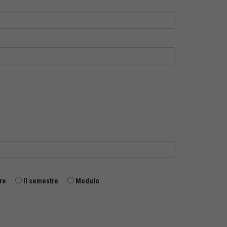
re
II semestre
Modulo