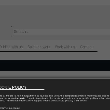
Publish with us
Sales network
Work with us
Contacts
Cognome
OOKIE POLICY
ire al meglio la tua navigazione su questo sito verranno temporaneamente memorizzate alcune 
Telefono fisso
 testo denominati
cookie
. È molto importante che tu sia informato e che accetti la politica sulla priv
eb. Per ulteriori informazioni, leggi la nostra politica sulla privacy e sui cookie.
rivacy e sui cookie