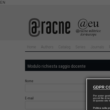
EN
Home
Authors
Catalog
Series
Journals
Modulo richiesta saggio docente
Nome
GDPR C
Per poter gest
E-mail
piccoli file di
di questo sito W
Politica sulla p