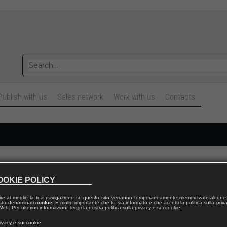
Publish with us
Sales network
Work with us
Contacts
Cognome
OOKIE POLICY
ire al meglio la tua navigazione su questo sito verranno temporaneamente memorizzate alcune 
Telefono fisso
 testo denominati
cookie
. È molto importante che tu sia informato e che accetti la politica sulla priv
eb. Per ulteriori informazioni, leggi la nostra politica sulla privacy e sui cookie.
rivacy e sui cookie