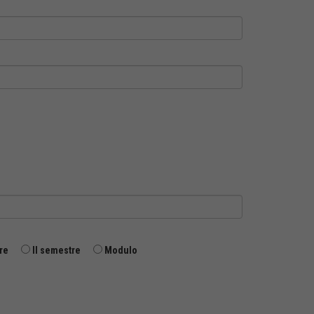
re
II semestre
Modulo