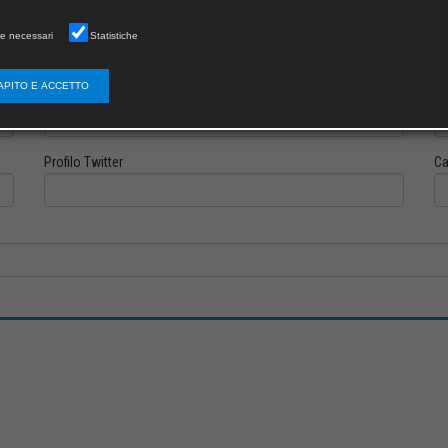
e necessari
Statistiche
APITO E ACCETTO
Profilo Instagram
Pr
Profilo Twitter
Ca