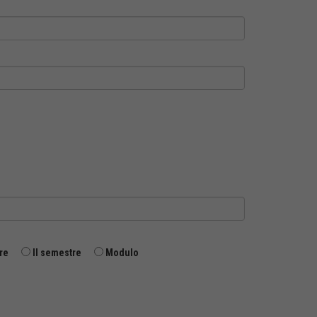
re
II semestre
Modulo