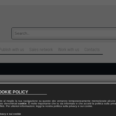
Publish with us
Sales network
Work with us
Contacts
Cognome
OOKIE POLICY
ire al meglio la tua navigazione su questo sito verranno temporaneamente memorizzate alcune 
Telefono fisso
 testo denominati
cookie
. È molto importante che tu sia informato e che accetti la politica sulla priv
eb. Per ulteriori informazioni, leggi la nostra politica sulla privacy e sui cookie.
rivacy e sui cookie