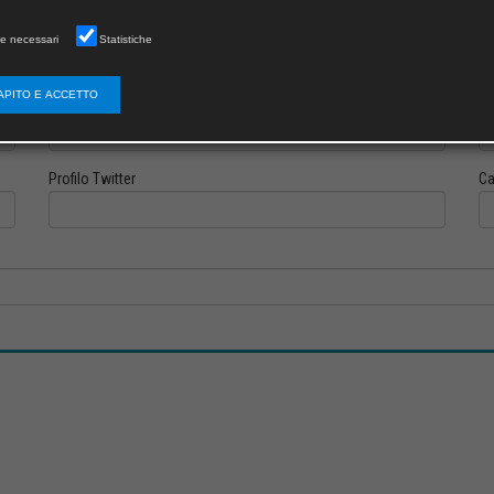
e necessari
Statistiche
APITO E ACCETTO
Profilo Instagram
Pr
Profilo Twitter
Ca