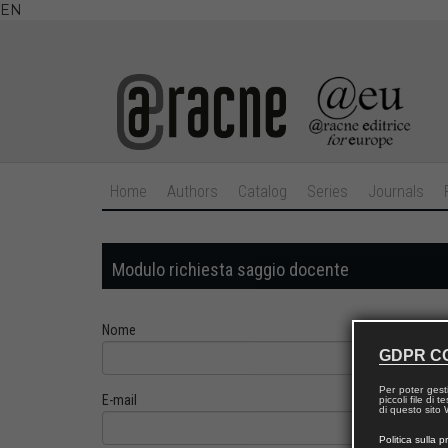
EN
Home
Authors
Catalog
Series
Journals
Modulo richiesta saggio docente
Nome
GDPR C
Per poter gest
E-mail
piccoli file di
di questo sito W
Politica sulla p