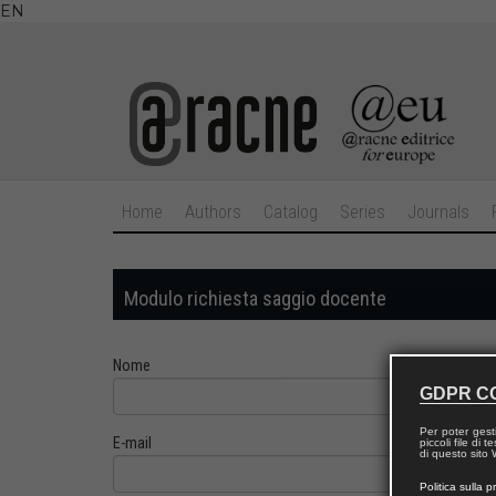
EN
Home
Authors
Catalog
Series
Journals
Modulo richiesta saggio docente
Nome
GDPR C
Per poter gest
E-mail
piccoli file di
di questo sito W
Politica sulla p