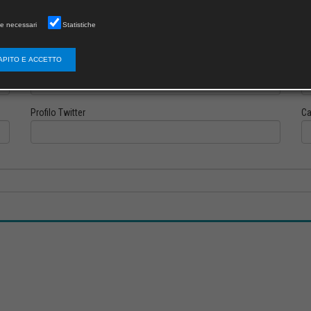
e necessari
Statistiche
APITO E ACCETTO
Profilo Instagram
Pr
Profilo Twitter
Ca