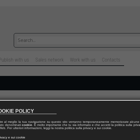
Publish with us
Sales network
Work with us
Contacts
Cognome
OOKIE POLICY
ire al meglio la tua navigazione su questo sito verranno temporaneamente memorizzate alcune 
Telefono fisso
 testo denominati
cookie
. È molto importante che tu sia informato e che accetti la politica sulla priv
eb. Per ulteriori informazioni, leggi la nostra politica sulla privacy e sui cookie.
rivacy e sui cookie