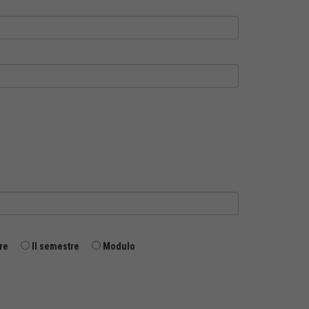
re
II semestre
Modulo