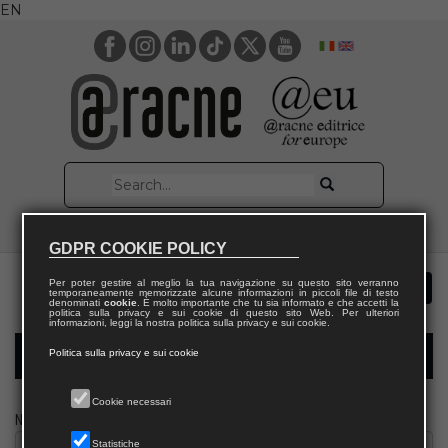
EN
GDPR COOKIE POLICY
Per poter gestire al meglio la tua navigazione su questo sito verranno
temporaneamente memorizzate alcune informazioni in piccoli file di testo
denominati
cookie
. È molto importante che tu sia informato e che accetti la
politica sulla privacy e sui cookie di questo sito Web. Per ulteriori
informazioni, leggi la nostra politica sulla privacy e sui cookie.
Politica sulla privacy e sui cookie
Modulo richiesta saggio docente
Cookie necessari
Nome
Statistiche