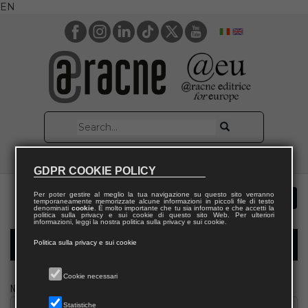
EN
GDPR COOKIE POLICY
Per poter gestire al meglio la tua navigazione su questo sito verranno
temporaneamente memorizzate alcune informazioni in piccoli file di testo
denominati
cookie
. È molto importante che tu sia informato e che accetti la
politica sulla privacy e sui cookie di questo sito Web. Per ulteriori
informazioni, leggi la nostra politica sulla privacy e sui cookie.
Politica sulla privacy e sui cookie
Modulo richiesta saggio docente
Cookie necessari
Nome
Statistiche