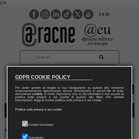
EN
GDPR COOKIE POLICY
Per poter gestire al meglio la tua navigazione su questo sito verranno
temporaneamente memorizzate alcune informazioni in piccoli file di testo
denominati
cookie
. È molto importante che tu sia informato e che accetti la
politica sulla privacy e sui cookie di questo sito Web. Per ulteriori
informazioni, leggi la nostra politica sulla privacy e sui cookie.
Politica sulla privacy e sui cookie
Modulo richiesta saggio docente
Cookie necessari
Nome
Statistiche