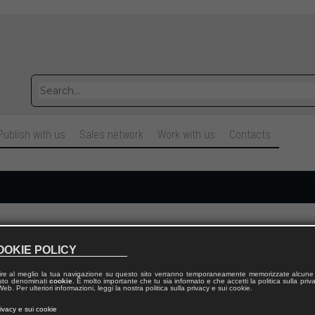
Publish with us
Sales network
Work with us
Contacts
Cognome
OOKIE POLICY
ire al meglio la tua navigazione su questo sito verranno temporaneamente memorizzate alcune 
Telefono fisso
 testo denominati
cookie
. È molto importante che tu sia informato e che accetti la politica sulla priv
eb. Per ulteriori informazioni, leggi la nostra politica sulla privacy e sui cookie.
rivacy e sui cookie