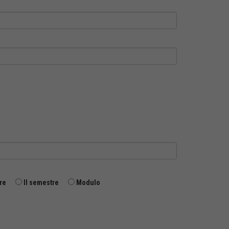
re
II semestre
Modulo