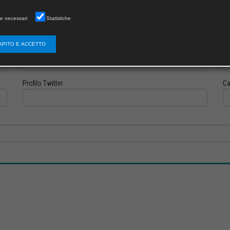
e necessari
Statistiche
APITO E ACCETTO
Profilo Instagram
Pr
Profilo Twitter
Ca