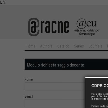
EN
Home
Authors
Catalog
Series
Journals
Modulo richiesta saggio docente
Nome
GDPR C
Per poter gest
E-mail
piccoli file di
di questo sito W
Politica sulla p