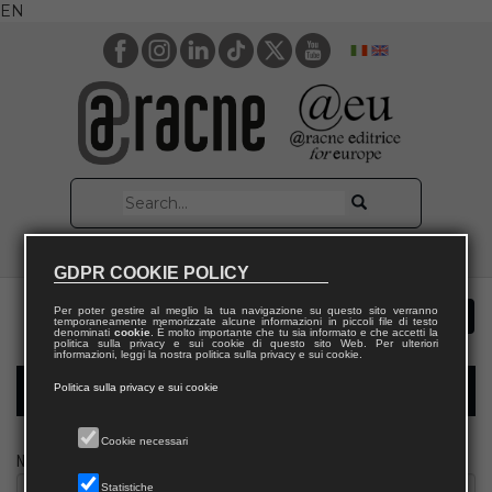
EN
GDPR COOKIE POLICY
Per poter gestire al meglio la tua navigazione su questo sito verranno
temporaneamente memorizzate alcune informazioni in piccoli file di testo
denominati
cookie
. È molto importante che tu sia informato e che accetti la
politica sulla privacy e sui cookie di questo sito Web. Per ulteriori
informazioni, leggi la nostra politica sulla privacy e sui cookie.
Politica sulla privacy e sui cookie
Modulo richiesta saggio docente
Cookie necessari
Nome
Statistiche