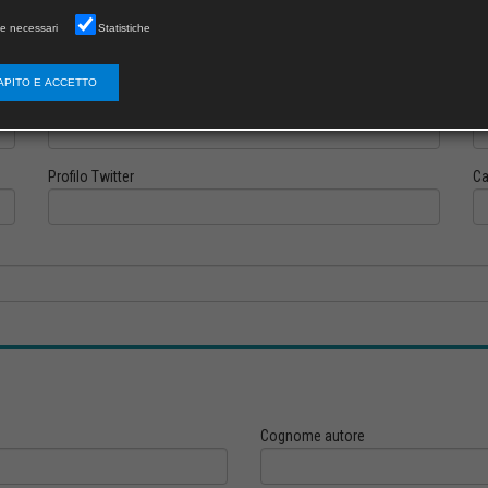
e necessari
Statistiche
APITO E ACCETTO
Profilo Instagram
Pr
Profilo Twitter
Ca
Cognome autore