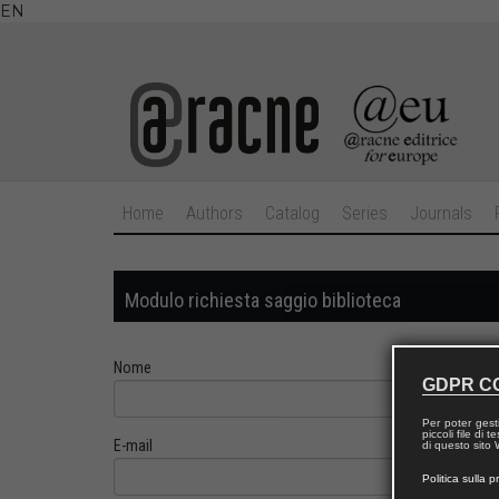
EN
Home
Authors
Catalog
Series
Journals
Modulo richiesta saggio biblioteca
Nome
GDPR C
Per poter gest
piccoli file di
E-mail
di questo sito W
Politica sulla p